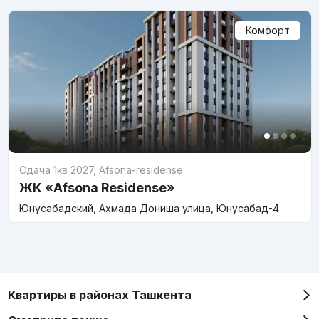
Комфорт
Сдача 1кв 2027
,
Afsona-residense
ЖК «Afsona Residense»
Юнусабадский, Ахмада Дониша улица, Юнусабад-4
Квартиры в районах Ташкента