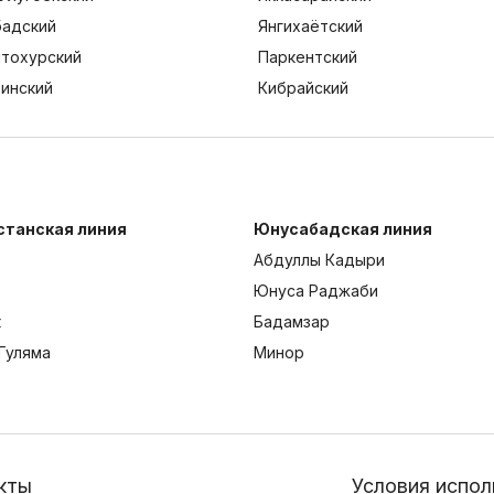
адский
Янгихаётский
тохурский
Паркентский
тинский
Кибрайский
станская линия
Юнусабадская линия
Абдуллы Кадыри
Юнуса Раджаби
к
Бадамзар
Гуляма
Минор
кты
Условия испол