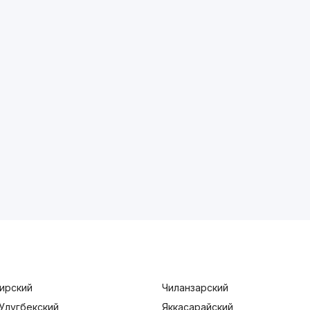
ирский
Чиланзарский
Улугбекский
Яккасарайский