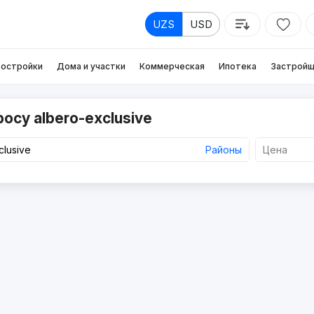
UZS
USD
остройки
Дома и участки
Коммерческая
Ипотека
Застройщ
осу albero-exclusive
Районы
Цена