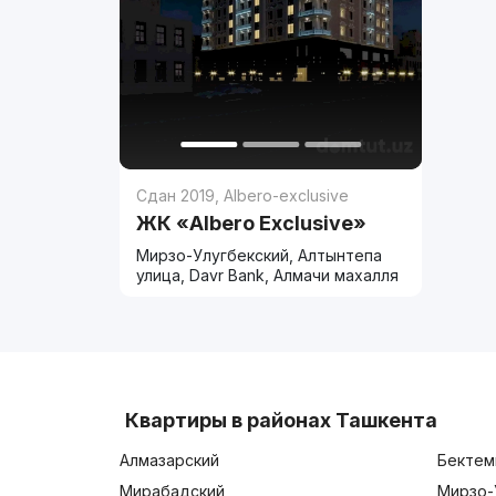
Сдан 2019
,
Albero-exclusive
ЖК «Albero Exclusive»
Мирзо-Улугбекский, Алтынтепа
улица, Davr Bank, Алмачи махалля
Квартиры в районах Ташкента
Алмазарский
Бектем
Мирабадский
Мирзо-