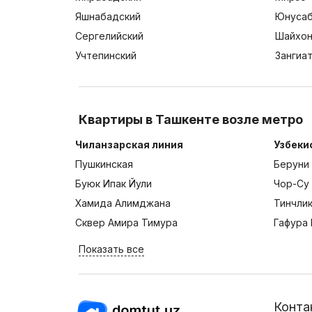
Яшнабадский
Юнусаб
Сергелийский
Шайхон
Учтепинский
Зангиа
Квартиры в Ташкенте возле метро
Чиланзарская линия
Узбеки
Пушкинская
Беруни
Буюк Ипак Йули
Чор-Су
Хамида Алимджана
Тинчли
Сквер Амира Тимура
Гафура 
Показать все
Конта