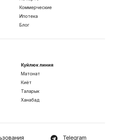
Коммерческие
Ипотека
Блог
Куйлюк линия
Матонат
Киёт
Таларык
Ханабад
ьзования
Telegram