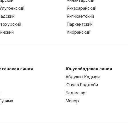
ирский
Чиланзарский
Улугбекский
Яккасарайский
адский
Янгихаётский
тохурский
Паркентский
тинский
Кибрайский
станская линия
Юнусабадская линия
Абдуллы Кадыри
Юнуса Раджаби
к
Бадамзар
Гуляма
Минор