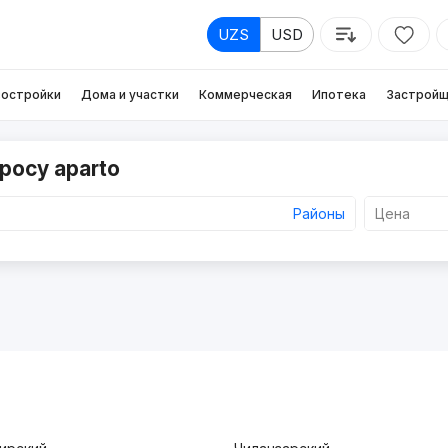
UZS
USD
остройки
Дома и участки
Коммерческая
Ипотека
Застройщ
росу aparto
Районы
Цена