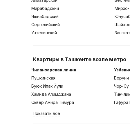
Алмазарский
Бектем
Мирабадский
Мирзо-
Яшнабадский
Юнусаб
Сергелийский
Шайхон
Учтепинский
Зангиа
Квартиры в Ташкенте возле метро
Чиланзарская линия
Узбеки
Пушкинская
Беруни
Буюк Ипак Йули
Чор-Су
Хамида Алимджана
Тинчли
Сквер Амира Тимура
Гафура 
Показать все