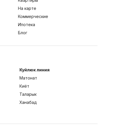
Квартиры
На карте
Коммерческие
Ипотека
Блог
Куйлюк линия
Матонат
Киёт
Таларык
Ханабад