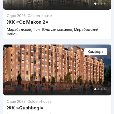
Сдан 2026
,
Golden-house
ЖК «Oz Makon 2»
Мирабадский, Тонг Юлдузи махалля, Мирабадский
район
Комфорт
Сдан 2022
,
Golden-house
ЖК «Qushbegi»