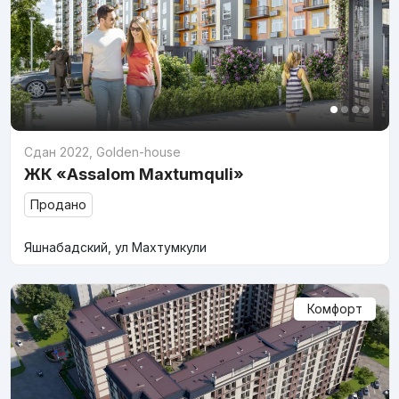
Сдан 2022
,
Golden-house
ЖК «Assalom Maxtumquli»
Продано
Яшнабадский, ул Махтумкули
Комфорт