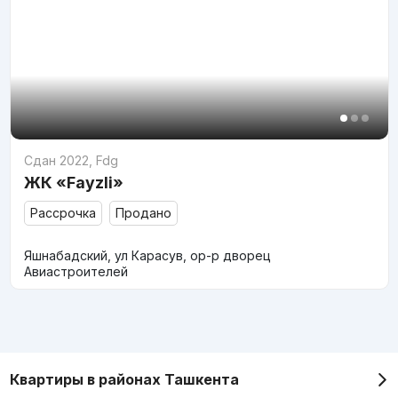
Сдан 2022
,
Fdg
ЖК «Fayzli»
Рассрочка
Продано
Яшнабадский, ул Карасув, ор-р дворец
Авиастроителей
Квартиры в районах Ташкента