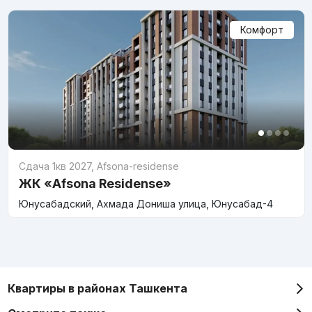
Комфорт
Сдача 1кв 2027
,
Afsona-residense
ЖК «Afsona Residense»
Юнусабадский, Ахмада Дониша улица, Юнусабад-4
Квартиры в районах Ташкента