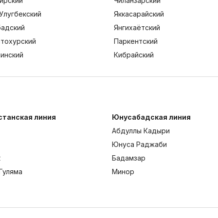
ирский
Чиланзарский
Улугбекский
Яккасарайский
адский
Янгихаётский
тохурский
Паркентский
тинский
Кибрайский
станская линия
Юнусабадская линия
Абдуллы Кадыри
Юнуса Раджаби
к
Бадамзар
Гуляма
Минор