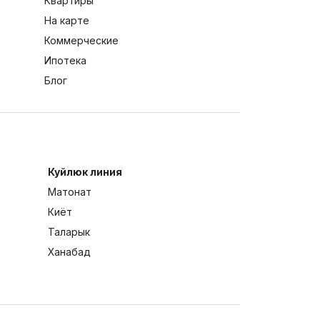
Квартиры
На карте
Коммерческие
Ипотека
Блог
Куйлюк линия
Матонат
Киёт
Таларык
Ханабад