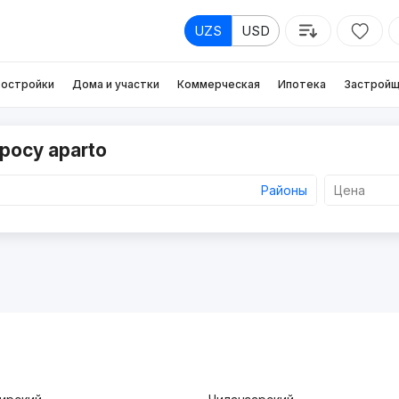
UZS
USD
остройки
Дома и участки
Коммерческая
Ипотека
Застройщ
росу aparto
Районы
Цена