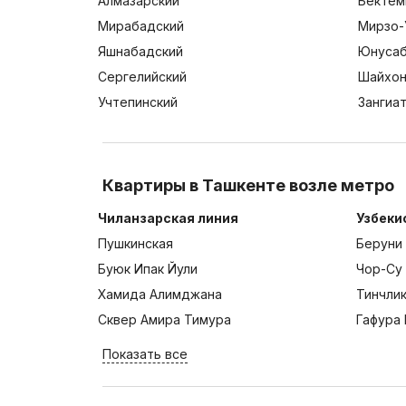
Алмазарский
Бектем
Мирабадский
Мирзо-
Яшнабадский
Юнусаб
Сергелийский
Шайхон
Учтепинский
Зангиа
Квартиры в Ташкенте возле метро
Чиланзарская линия
Узбеки
Пушкинская
Беруни
Буюк Ипак Йули
Чор-Су
Хамида Алимджана
Тинчли
Сквер Амира Тимура
Гафура 
Показать все