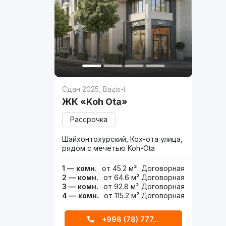
Сдан 2025
,
Bazis-t
ЖК «Koh Ota»
Рассрочка
Шайхонтохурский, Кох-ота улица,
рядом с мечетью Koh-Ota
1 — комн.
от 45.2 м²
Договорная
2 — комн.
от 64.6 м²
Договорная
3 — комн.
от 92.8 м²
Договорная
4 — комн.
от 115.2 м²
Договорная
+998 (78) 777...