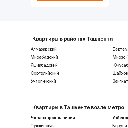
Квартиры в районах Ташкента
Алмазарский
Бектем
Мирабадский
Мирзо-
Яшнабадский
Юнусаб
Сергелийский
Шайхон
Учтепинский
Зангиа
Квартиры в Ташкенте возле метро
Чиланзарская линия
Узбеки
Пушкинская
Беруни