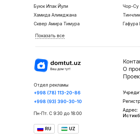
Буюк Ипак Йули
Чор-Су
Хамида Алимджана
Тинчли
Сквер Амира Тимура
Гафура 
Показать все
Конта
О про
Проек
Отдел рекламы
Учреди
+998 (78) 113-20-86
Регист
+998 (93) 390-30-10
Адрес:
Пн-Пт. С 9:30 до 18:00
Истикб
RU
UZ