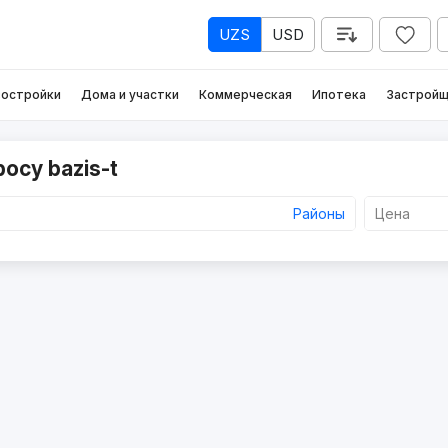
UZS
USD
остройки
Дома и участки
Коммерческая
Ипотека
Застройщ
осу bazis-t
Районы
Цена