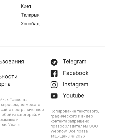
Киёт
Таларык
Ханабад
ьзования
Telegram
Facebook
ьности
ерта
Instagram
Youtube
йках Ташкента
 спросом, вы можете
 сайте неограниченное
Копирование текстового,
юбой из категорий. А
графического и видео
кламные и
контента запрещено
ьи. Удачи!
правообладателем ООО
Webnow. Все права
защищены © 2026