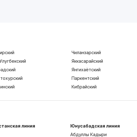
ирский
Чиланзарский
Улугбекский
Яккасарайский
адский
Янгихаётский
тохурский
Паркентский
тинский
Кибрайский
станская линия
Юнусабадская линия
Абдуллы Кадыри