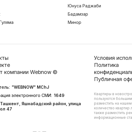
Юнуса Раджаби
к
Бадамзар
Гуляма
Минор
кты
Условия испол
екте
Политика
т компании Webnow ©
конфиденциал
Публичная оф
тель:
"WEBNOW" MChJ
Квартиры в новостро
рация электронного СМИ:
1649
пользуются большим
Ташкент, Яшнабадский район, улица
разместить на нашем
количество квартир л
ол 47
также разместить ре
информационные стат