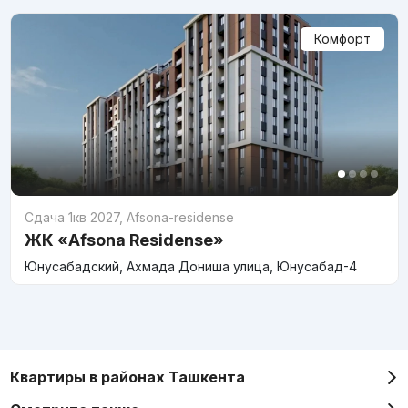
Комфорт
Сдача 1кв 2027
,
Afsona-residense
ЖК «Afsona Residense»
Юнусабадский, Ахмада Дониша улица, Юнусабад-4
Квартиры в районах Ташкента