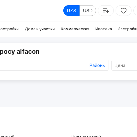
UZS
USD
остройки
Дома и участки
Коммерческая
Ипотека
Застройщ
росу alfacon
Районы
Цена