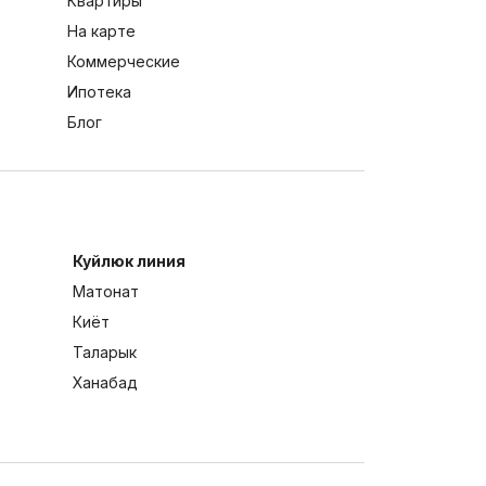
Квартиры
На карте
Коммерческие
Ипотека
Блог
Куйлюк линия
Матонат
Киёт
Таларык
Ханабад