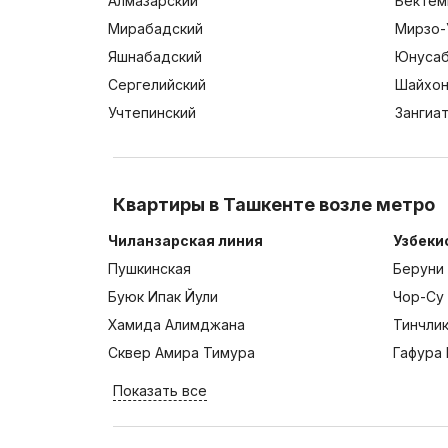
Алмазарский
Бектем
Мирабадский
Мирзо-
Яшнабадский
Юнусаб
Сергелийский
Шайхон
Учтепинский
Зангиа
Квартиры в Ташкенте возле метро
Чиланзарская линия
Узбеки
Пушкинская
Беруни
Буюк Ипак Йули
Чор-Су
Хамида Алимджана
Тинчли
Сквер Амира Тимура
Гафура 
Показать все