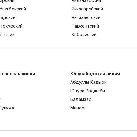
ирский
Чиланзарский
Улугбекский
Яккасарайский
адский
Янгихаётский
тохурский
Паркентский
тинский
Кибрайский
станская линия
Юнусабадская линия
Абдуллы Кадыри
Юнуса Раджаби
к
Бадамзар
Гуляма
Минор