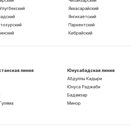
ирский
Чиланзарский
Улугбекский
Яккасарайский
адский
Янгихаётский
тохурский
Паркентский
тинский
Кибрайский
станская линия
Юнусабадская линия
Абдуллы Кадыри
Юнуса Раджаби
к
Бадамзар
Гуляма
Минор