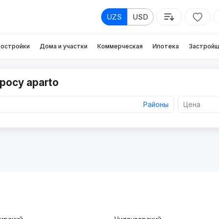
UZS
USD
остройки
Дома и участки
Коммерческая
Ипотека
Застройщ
росу aparto
Районы
Цена