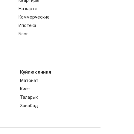
Квартиры
На карте
Коммерческие
Ипотека
Блог
Куйлюк линия
Матонат
Киёт
Таларык
Ханабад