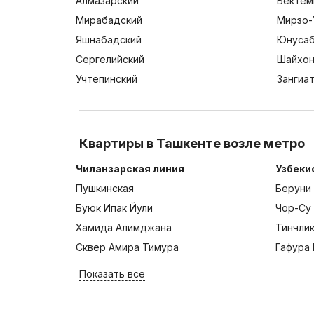
Алмазарский
Бектем
Мирабадский
Мирзо-
Яшнабадский
Юнусаб
Сергелийский
Шайхон
Учтепинский
Зангиа
Квартиры в Ташкенте возле метро
Чиланзарская линия
Узбеки
Пушкинская
Беруни
Буюк Ипак Йули
Чор-Су
Хамида Алимджана
Тинчли
Сквер Амира Тимура
Гафура 
Показать все