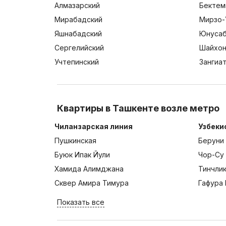
Алмазарский
Бектем
Мирабадский
Мирзо-
Яшнабадский
Юнусаб
Сергелийский
Шайхон
Учтепинский
Зангиа
Квартиры в Ташкенте возле метро
Чиланзарская линия
Узбеки
Пушкинская
Беруни
Буюк Ипак Йули
Чор-Су
Хамида Алимджана
Тинчли
Сквер Амира Тимура
Гафура 
Показать все