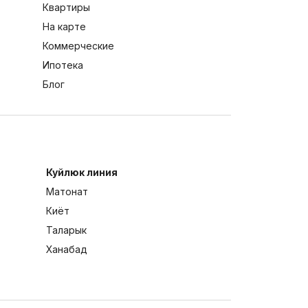
Квартиры
На карте
Коммерческие
Ипотека
Блог
Куйлюк линия
Матонат
Киёт
Таларык
Ханабад