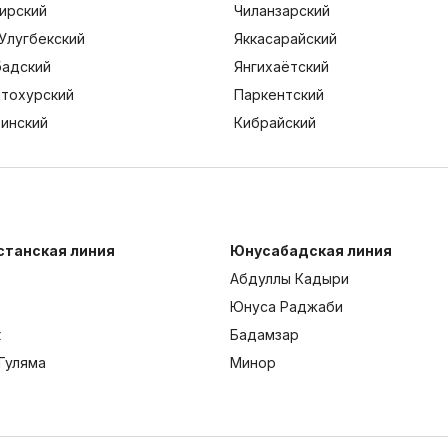
ирский
Чиланзарский
Улугбекский
Яккасарайский
адский
Янгихаётский
тохурский
Паркентский
тинский
Кибрайский
станская линия
Юнусабадская линия
Абдуллы Кадыри
Юнуса Раджаби
к
Бадамзар
Гуляма
Минор