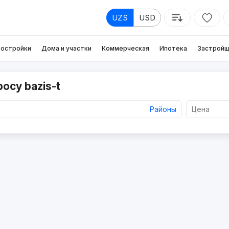
UZS
USD
остройки
Дома и участки
Коммерческая
Ипотека
Застройщ
осу bazis-t
Районы
Цена