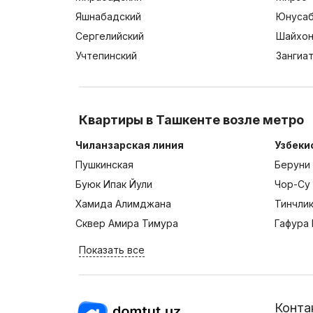
Яшнабадский
Юнусаб
Сергелийский
Шайхон
Учтепинский
Зангиа
Квартиры в Ташкенте возле метро
Чиланзарская линия
Узбеки
Пушкинская
Беруни
Буюк Ипак Йули
Чор-Су
Хамида Алимджана
Тинчли
Сквер Амира Тимура
Гафура 
Показать все
Конта