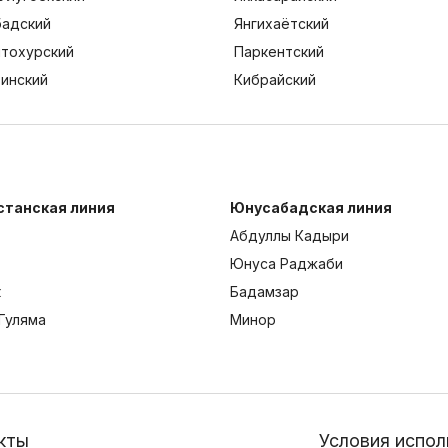
адский
Янгихаётский
тохурский
Паркентский
тинский
Кибрайский
станская линия
Юнусабадская линия
Абдуллы Кадыри
Юнуса Раджаби
к
Бадамзар
Гуляма
Минор
кты
Условия испол