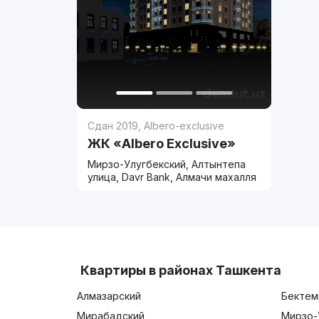
Сдан 2019
,
Albero-exclusive
ЖК «Albero Exclusive»
Мирзо-Улугбекский, Алтынтепа
улица, Davr Bank, Алмачи махалля
Квартиры в районах Ташкента
Алмазарский
Бектем
Мирабадский
Мирзо-