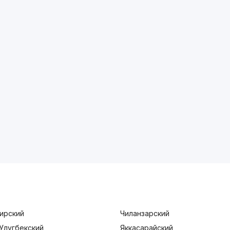
ирский
Чиланзарский
Улугбекский
Яккасарайский