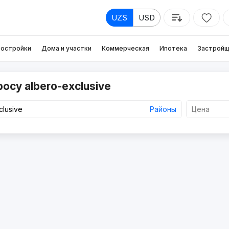
UZS
USD
остройки
Дома и участки
Коммерческая
Ипотека
Застройщ
осу albero-exclusive
Районы
Цена