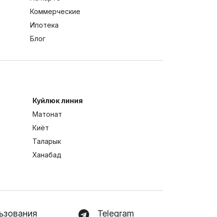
Коммерческие
Ипотека
Блог
Куйлюк линия
Матонат
Киёт
Таларык
Ханабад
ьзования
Telegram