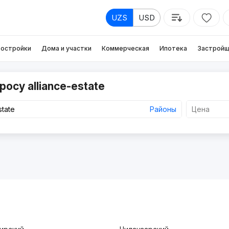
UZS
USD
остройки
Дома и участки
Коммерческая
Ипотека
Застройщ
осу alliance-estate
Районы
Цена