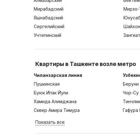
Алмазарский
Бектем
Мирабадский
Мирзо-
Яшнабадский
Юнусаб
Сергелийский
Шайхон
Учтепинский
Зангиа
Квартиры в Ташкенте возле метро
Чиланзарская линия
Узбеки
Пушкинская
Беруни
Буюк Ипак Йули
Чор-Су
Хамида Алимджана
Тинчли
Сквер Амира Тимура
Гафура 
Показать все