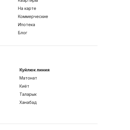
Квартиры
На карте
Коммерческие
Ипотека
Блог
Куйлюк линия
Матонат
Киёт
Таларык
Ханабад