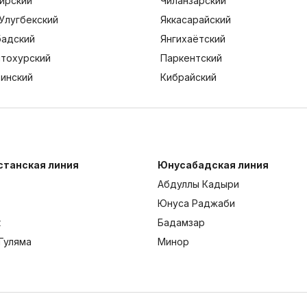
ирский
Чиланзарский
Улугбекский
Яккасарайский
адский
Янгихаётский
тохурский
Паркентский
тинский
Кибрайский
станская линия
Юнусабадская линия
Абдуллы Кадыри
Юнуса Раджаби
к
Бадамзар
Гуляма
Минор