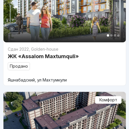
Сдан 2022
,
Golden-house
ЖК «Assalom Maxtumquli»
Продано
Яшнабадский, ул Махтумкули
Комфорт