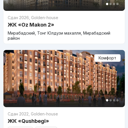
Сдан 2026
,
Golden-house
ЖК «Oz Makon 2»
Мирабадский, Тонг Юлдузи махалля, Мирабадский
район
Комфорт
Сдан 2022
,
Golden-house
ЖК «Qushbegi»