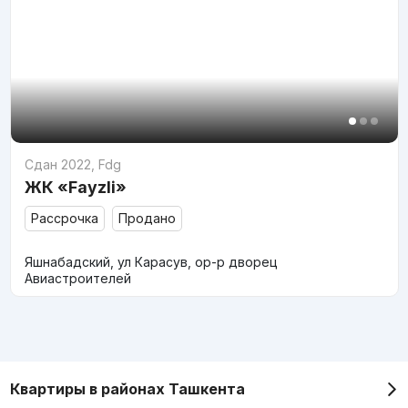
Сдан 2022
,
Fdg
ЖК «Fayzli»
Рассрочка
Продано
Яшнабадский, ул Карасув, ор-р дворец
Авиастроителей
Квартиры в районах Ташкента