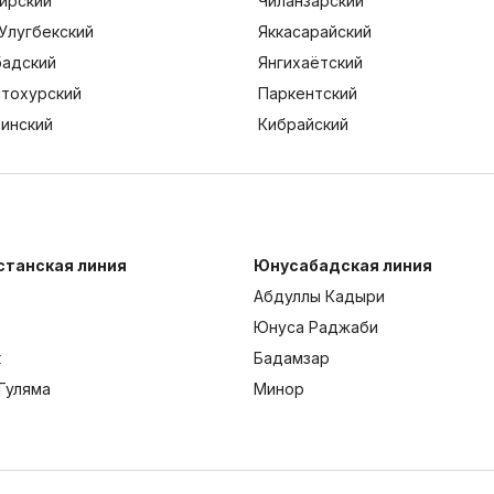
ирский
Чиланзарский
Улугбекский
Яккасарайский
адский
Янгихаётский
тохурский
Паркентский
тинский
Кибрайский
станская линия
Юнусабадская линия
Абдуллы Кадыри
Юнуса Раджаби
к
Бадамзар
Гуляма
Минор