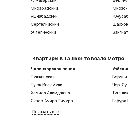
Алмазарский
Бектем
Мирабадский
Мирзо-
Яшнабадский
Юнусаб
Сергелийский
Шайхон
Учтепинский
Зангиа
Квартиры в Ташкенте возле метро
Чиланзарская линия
Узбеки
Пушкинская
Беруни
Буюк Ипак Йули
Чор-Су
Хамида Алимджана
Тинчли
Сквер Амира Тимура
Гафура 
Показать все