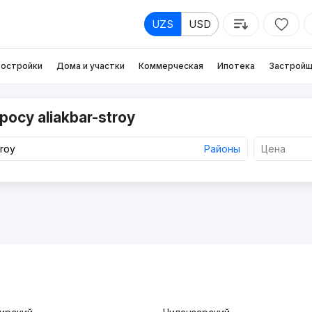
UZS
USD
остройки
Дома и участки
Коммерческая
Ипотека
Застройщ
осу aliakbar-stroy
Районы
Цена