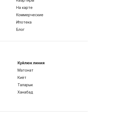
Квартиры
На карте
Коммерческие
Ипотека
Блог
Куйлюк линия
Матонат
Киёт
Таларык
Ханабад