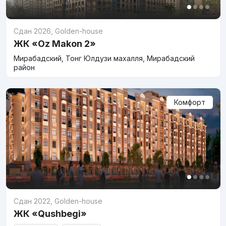
Сдан 2026
,
Golden-house
ЖК «Oz Makon 2»
Мирабадский, Тонг Юлдузи махалля, Мирабадский
район
Комфорт
Сдан 2022
,
Golden-house
ЖК «Qushbegi»