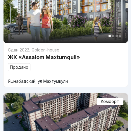
Сдан 2022
,
Golden-house
ЖК «Assalom Maxtumquli»
Продано
Яшнабадский, ул Махтумкули
Комфорт