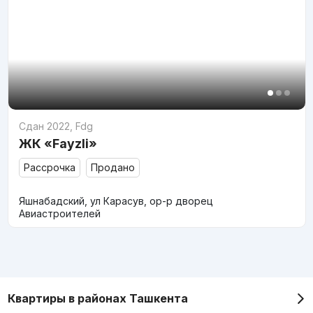
Сдан 2022
,
Fdg
ЖК «Fayzli»
Рассрочка
Продано
Яшнабадский, ул Карасув, ор-р дворец
Авиастроителей
Квартиры в районах Ташкента