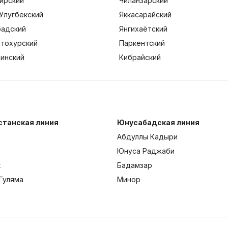
ирский
Чиланзарский
Улугбекский
Яккасарайский
адский
Янгихаётский
тохурский
Паркентский
тинский
Кибрайский
станская линия
Юнусабадская линия
Абдуллы Кадыри
Юнуса Раджаби
к
Бадамзар
Гуляма
Минор