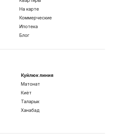
Квартиры
На карте
Коммерческие
Ипотека
Блог
Куйлюк линия
Матонат
Киёт
Таларык
Ханабад