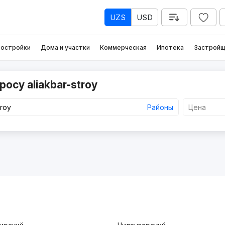
UZS
USD
остройки
Дома и участки
Коммерческая
Ипотека
Застройщ
осу aliakbar-stroy
Районы
Цена