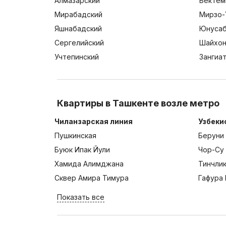
Алмазарский
Бектем
Мирабадский
Мирзо-
Яшнабадский
Юнусаб
Сергелийский
Шайхон
Учтепинский
Зангиа
Квартиры в Ташкенте возле метро
Чиланзарская линия
Узбеки
Пушкинская
Беруни
Буюк Ипак Йули
Чор-Су
Хамида Алимджана
Тинчли
Сквер Амира Тимура
Гафура 
Показать все