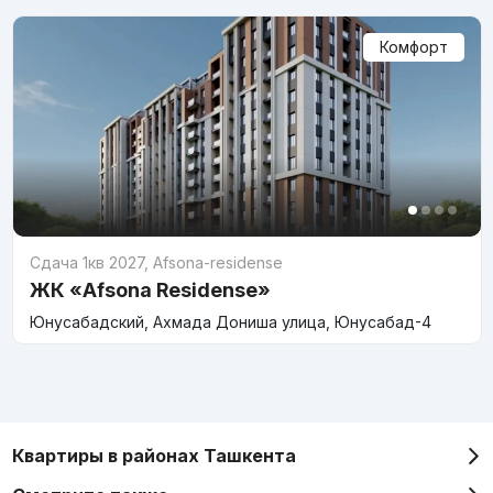
Комфорт
Сдача 1кв 2027
,
Afsona-residense
ЖК «Afsona Residense»
Юнусабадский, Ахмада Дониша улица, Юнусабад-4
Квартиры в районах Ташкента