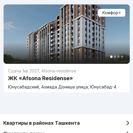
Комфорт
Сдача 1кв 2027
,
Afsona-residense
ЖК «Afsona Residense»
Юнусабадский, Ахмада Дониша улица, Юнусабад-4
Квартиры в районах Ташкента