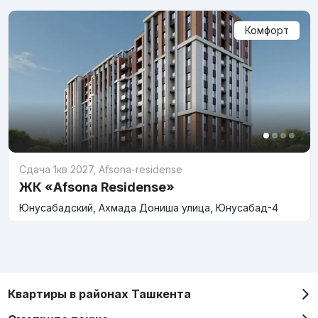
Комфорт
Сдача 1кв 2027
,
Afsona-residense
ЖК «Afsona Residense»
Юнусабадский, Ахмада Дониша улица, Юнусабад-4
Квартиры в районах Ташкента