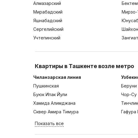
Алмазарский
Бектем
Мирабадский
Мирзо-
Яшнабадский
Юнусаб
Сергелийский
Шайхон
Учтепинский
Зангиа
Квартиры в Ташкенте возле метро
Чиланзарская линия
Узбеки
Пушкинская
Беруни
Буюк Ипак Йули
Чор-Су
Хамида Алимджана
Тинчли
Сквер Амира Тимура
Гафура 
Показать все