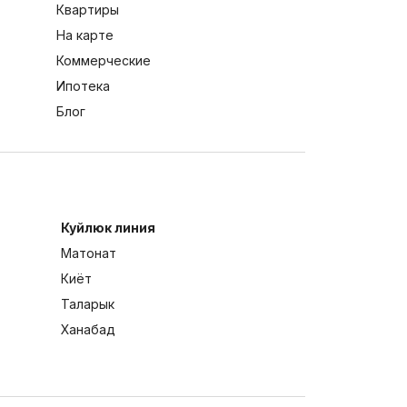
Квартиры
На карте
Коммерческие
Ипотека
Блог
Куйлюк линия
Матонат
Киёт
Таларык
Ханабад