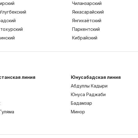
ирский
Чиланзарский
Улугбекский
Яккасарайский
адский
Янгихаётский
тохурский
Паркентский
тинский
Кибрайский
станская линия
Юнусабадская линия
Абдуллы Кадыри
Юнуса Раджаби
к
Бадамзар
Гуляма
Минор