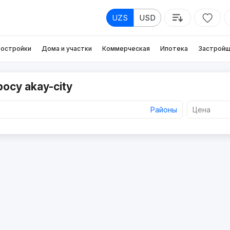
UZS
USD
остройки
Дома и участки
Коммерческая
Ипотека
Застройщ
осу akay-city
Районы
Цена