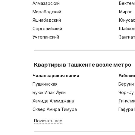
Алмазарский
Бектем
Мирабадский
Мирзо-
Яшнабадский
Юнусаб
Сергелийский
Шайхон
Учтепинский
Зангиа
Квартиры в Ташкенте возле метро
Чиланзарская линия
Узбеки
Пушкинская
Беруни
Буюк Ипак Йули
Чор-Су
Хамида Алимджана
Тинчли
Сквер Амира Тимура
Гафура 
Показать все