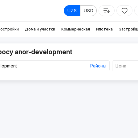
UZS
USD
остройки
Дома и участки
Коммерческая
Ипотека
Застройщ
росу anor-development
Районы
Цена