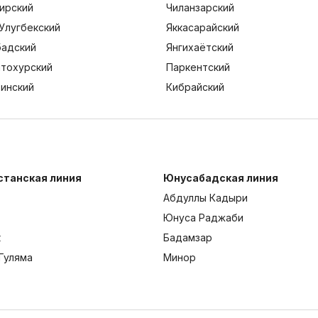
ирский
Чиланзарский
Улугбекский
Яккасарайский
адский
Янгихаётский
тохурский
Паркентский
тинский
Кибрайский
станская линия
Юнусабадская линия
Абдуллы Кадыри
Юнуса Раджаби
к
Бадамзар
Гуляма
Минор