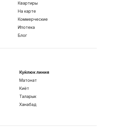
Квартиры
На карте
Коммерческие
Ипотека
Блог
Куйлюк линия
Матонат
Киёт
Таларык
Ханабад