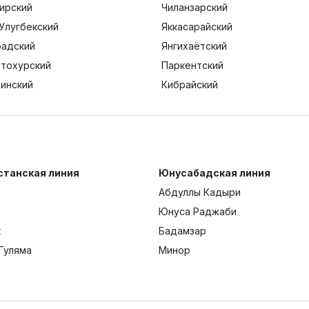
ирский
Чиланзарский
Улугбекский
Яккасарайский
адский
Янгихаётский
тохурский
Паркентский
тинский
Кибрайский
станская линия
Юнусабадская линия
Абдуллы Кадыри
Юнуса Раджаби
к
Бадамзар
Гуляма
Минор