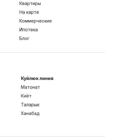
Квартиры
На карте
Коммерческие
Ипотека
Блог
Куйлюк линия
Матонат
Киёт
Таларык
Ханабад