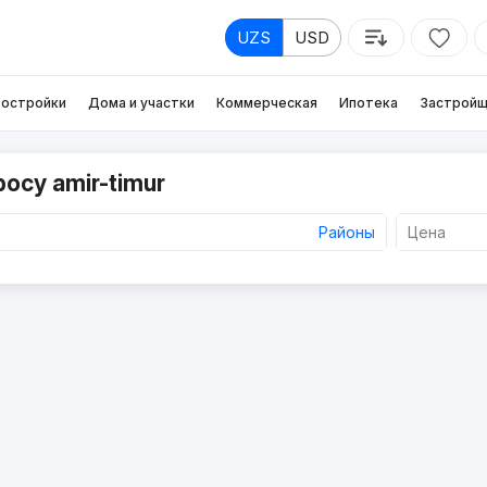
UZS
USD
остройки
Дома и участки
Коммерческая
Ипотека
Застройщ
осу amir-timur
Районы
Цена