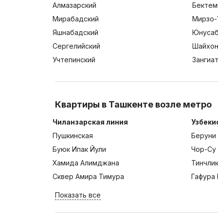
Алмазарский
Бектем
Мирабадский
Мирзо-
Яшнабадский
Юнусаб
Сергелийский
Шайхон
Учтепинский
Зангиа
Квартиры в Ташкенте возле метро
Чиланзарская линия
Узбеки
Пушкинская
Беруни
Буюк Ипак Йули
Чор-Су
Хамида Алимджана
Тинчли
Сквер Амира Тимура
Гафура 
Показать все