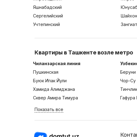
Яшнабадский
Юнусаб
Сергелийский
Шайхон
Учтепинский
Зангиа
Квартиры в Ташкенте возле метро
Чиланзарская линия
Узбеки
Пушкинская
Беруни
Буюк Ипак Йули
Чор-Су
Хамида Алимджана
Тинчли
Сквер Амира Тимура
Гафура 
Показать все
Конта