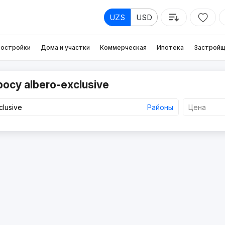
UZS
USD
остройки
Дома и участки
Коммерческая
Ипотека
Застройщ
осу albero-exclusive
Районы
Цена