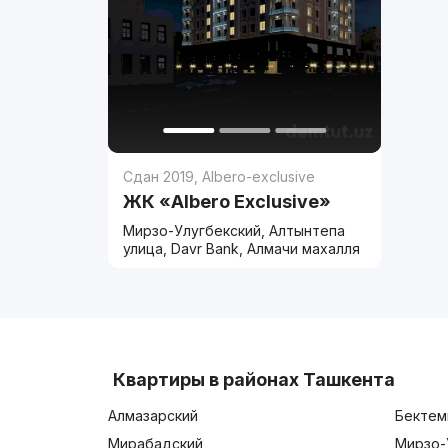
Сдан 2019
,
Albero-exclusive
ЖК «Albero Exclusive»
Мирзо-Улугбекский, Алтынтепа
улица, Davr Bank, Алмачи махалля
Квартиры в районах Ташкента
Алмазарский
Бектем
Мирабадский
Мирзо-