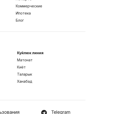
Коммерческие
Ипотека
Блог
Куйлюк линия
Матонат
Киёт
Таларык
Ханабад
ьзования
Telegram