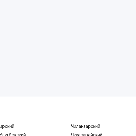
ирский
Чиланзарский
Улугбекский
Яккасарайский