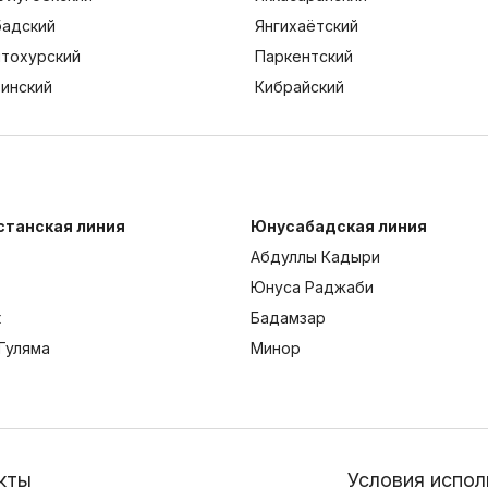
адский
Янгихаётский
тохурский
Паркентский
тинский
Кибрайский
станская линия
Юнусабадская линия
Абдуллы Кадыри
Юнуса Раджаби
к
Бадамзар
Гуляма
Минор
кты
Условия испол