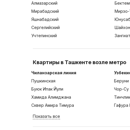
Алмазарский
Бектем
Мирабадский
Мирзо-
Яшнабадский
Юнусаб
Сергелийский
Шайхон
Учтепинский
Зангиа
Квартиры в Ташкенте возле метро
Чиланзарская линия
Узбеки
Пушкинская
Беруни
Буюк Ипак Йули
Чор-Су
Хамида Алимджана
Тинчли
Сквер Амира Тимура
Гафура 
Показать все