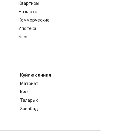
Квартиры
На карте
Коммерческие
Ипотека
Блог
Куйлюк линия
Матонат
Киёт
Таларык
Ханабад