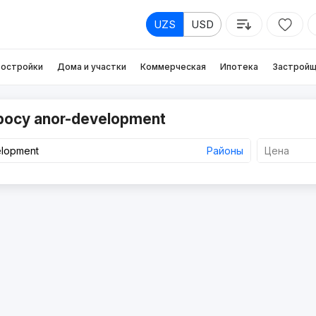
UZS
USD
остройки
Дома и участки
Коммерческая
Ипотека
Застройщ
росу anor-development
Районы
Цена