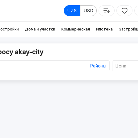
UZS
USD
остройки
Дома и участки
Коммерческая
Ипотека
Застройщ
осу akay-city
Районы
Цена