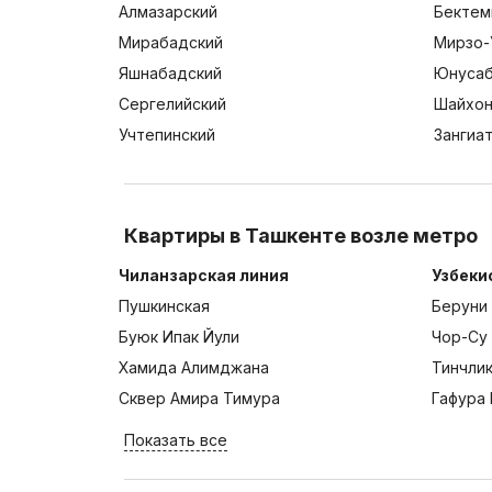
Алмазарский
Бектем
Мирабадский
Мирзо-
Яшнабадский
Юнусаб
Сергелийский
Шайхон
Учтепинский
Зангиа
Квартиры в Ташкенте возле метро
Чиланзарская линия
Узбеки
Пушкинская
Беруни
Буюк Ипак Йули
Чор-Су
Хамида Алимджана
Тинчли
Сквер Амира Тимура
Гафура 
Показать все