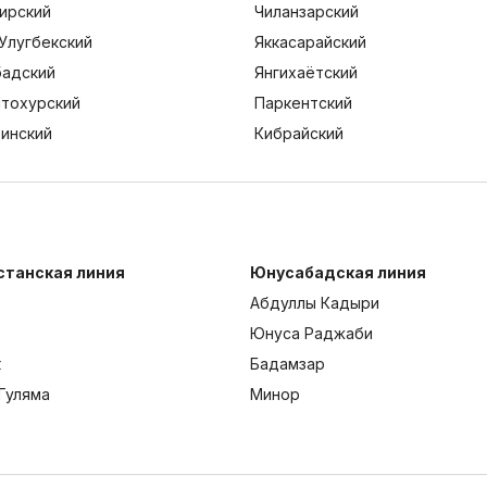
ирский
Чиланзарский
Улугбекский
Яккасарайский
адский
Янгихаётский
тохурский
Паркентский
тинский
Кибрайский
станская линия
Юнусабадская линия
Абдуллы Кадыри
Юнуса Раджаби
к
Бадамзар
Гуляма
Минор