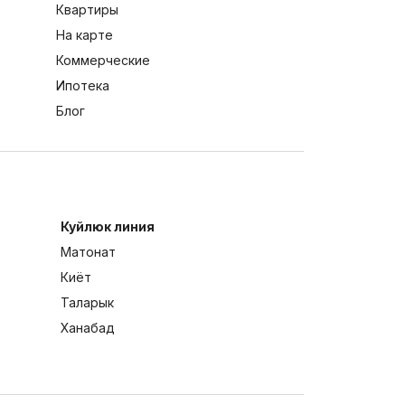
Квартиры
На карте
Коммерческие
Ипотека
Блог
Куйлюк линия
Матонат
Киёт
Таларык
Ханабад