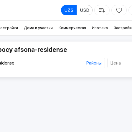
UZS
USD
остройки
Дома и участки
Коммерческая
Ипотека
Застройщ
росу afsona-residense
Районы
Цена