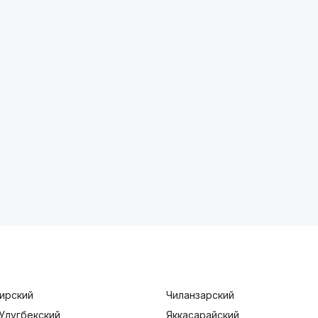
ирский
Чиланзарский
Улугбекский
Яккасарайский