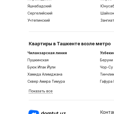
Яшнабадский
Юнусаб
Сергелийский
Шайхон
Учтепинский
Зангиа
Квартиры в Ташкенте возле метро
Чиланзарская линия
Узбеки
Пушкинская
Беруни
Буюк Ипак Йули
Чор-Су
Хамида Алимджана
Тинчли
Сквер Амира Тимура
Гафура 
Показать все
Конта