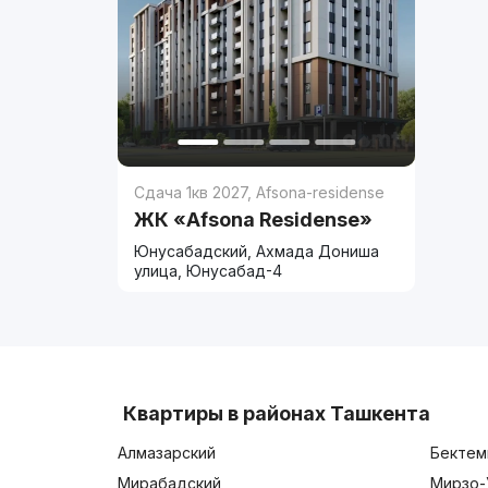
Сдача 1кв 2027
,
Afsona-residense
ЖК «Afsona Residense»
Юнусабадский, Ахмада Дониша
улица, Юнусабад-4
Квартиры в районах Ташкента
Алмазарский
Бектем
Мирабадский
Мирзо-