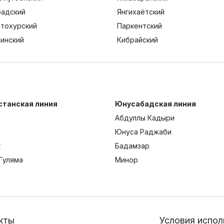
адский
Янгихаётский
тохурский
Паркентский
тинский
Кибрайский
станская линия
Юнусабадская линия
Абдуллы Кадыри
Юнуса Раджаби
к
Бадамзар
Гуляма
Минор
кты
Условия испол