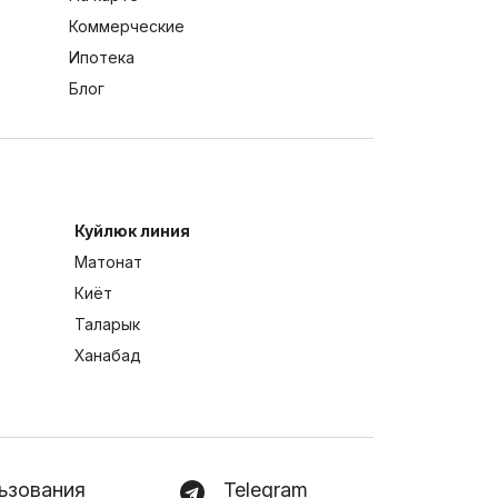
Коммерческие
Ипотека
Блог
Куйлюк линия
Матонат
Киёт
Таларык
Ханабад
ьзования
Telegram