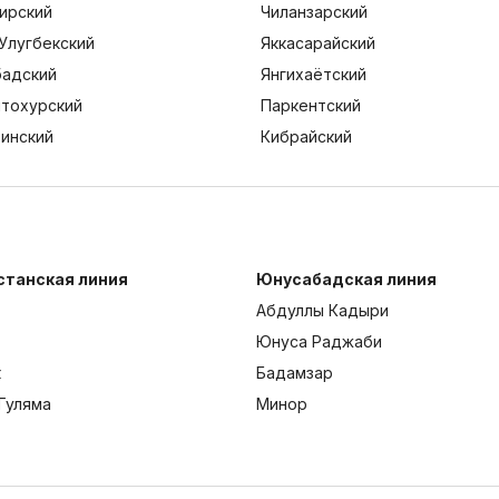
ирский
Чиланзарский
Улугбекский
Яккасарайский
адский
Янгихаётский
тохурский
Паркентский
тинский
Кибрайский
станская линия
Юнусабадская линия
Абдуллы Кадыри
Юнуса Раджаби
к
Бадамзар
Гуляма
Минор