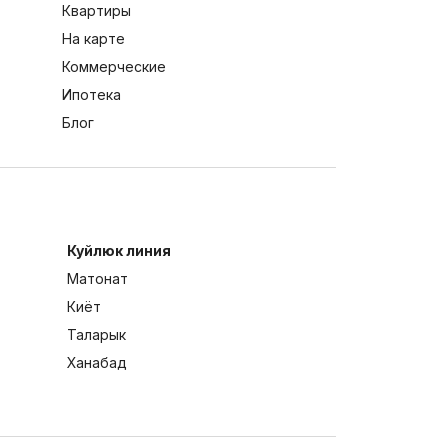
Квартиры
На карте
Коммерческие
Ипотека
Блог
Куйлюк линия
Матонат
Киёт
Таларык
Ханабад