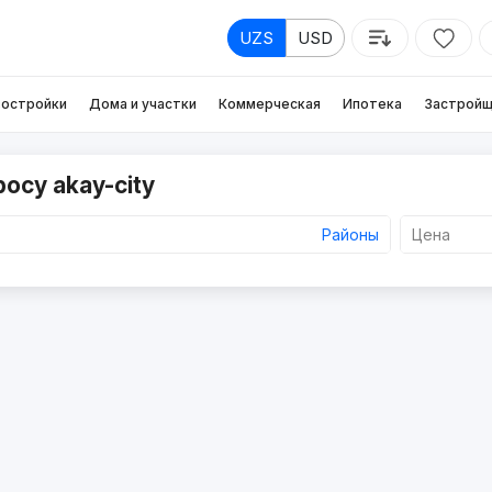
UZS
USD
остройки
Дома и участки
Коммерческая
Ипотека
Застройщ
осу akay-city
Районы
Цена