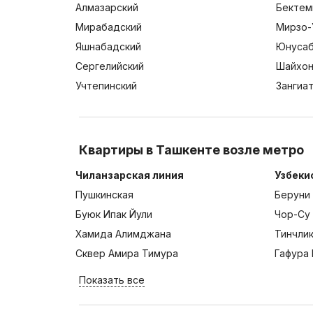
Алмазарский
Бектем
Мирабадский
Мирзо-
Яшнабадский
Юнусаб
Сергелийский
Шайхон
Учтепинский
Зангиа
Квартиры в Ташкенте возле метро
Чиланзарская линия
Узбеки
Пушкинская
Беруни
Буюк Ипак Йули
Чор-Су
Хамида Алимджана
Тинчли
Сквер Амира Тимура
Гафура 
Показать все