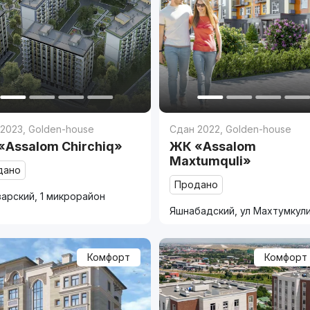
 2023
,
Golden-house
Сдан 2022
,
Golden-house
«Assalom Chirchiq»
ЖК «Assalom
Maxtumquli»
дано
Продано
арский, 1 микрорайон
Яшнабадский, ул Махтумкул
Комфорт
Комфорт