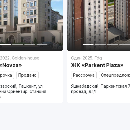
 2022
,
Golden-house
Сдан 2025
,
Fdg
«Novza»
ЖК «Parkent Plaza»
срочка
Продано
Рассрочка
Спецпредлож
зарский, Ташкент, ул.
Яшнабадский, Паркентская 
мий Ориентир: станция
проезд, д.1/1
о