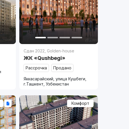
Сдан 2022
,
Golden-house
ЖК «Qushbegi»
Рассрочка
Продано
н
Яккасарайский, улица Кушбеги,
г.Ташкент, Узбекистан
Комфорт