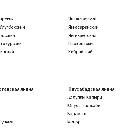
ирский
Чиланзарский
Улугбекский
Яккасарайский
адский
Янгихаётский
тохурский
Паркентский
тинский
Кибрайский
станская линия
Юнусабадская линия
Абдуллы Кадыри
Юнуса Раджаби
к
Бадамзар
Гуляма
Минор