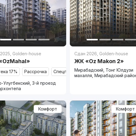
 2025
,
Golden-house
Сдан 2026
,
Golden-house
«OzMahal»
ЖК «Oz Makon 2»
Мирабадский, Тонг Юлдузи
тека 17%
Рассрочка
Спецпредложение
махалля, Мирабадский райо
-Улугбекский, 3-й проезд
архонтепа
Комфорт
Комфорт