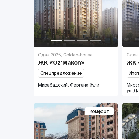
Сдан 2025
,
Golden-house
Сдан
ЖК «Oz'Makon»
ЖК 
Спецпредложение
Ипо
Мирабадский, Фергана йули
Мирзо
ул. Д
Комфорт