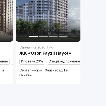
Сдача 4кв 2026
,
Fdg
ЖК «Oson Fayzli Hayot»
ение
Продано
Ипотека 20%
Спецпредложение
Продано
7-й
Сергелийский, Файзиабад 1-й
проезд,