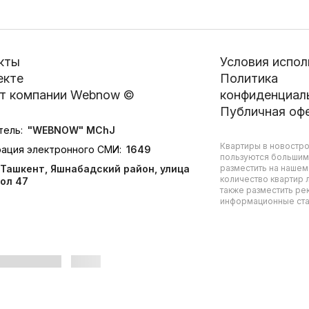
кты
Условия испол
екте
Политика
т компании Webnow ©
конфиденциал
Публичная оф
тель:
"WEBNOW" MChJ
Квартиры в новостро
рация электронного СМИ:
1649
пользуются большим
Ташкент, Яшнабадский район, улица
разместить на нашем
количество квартир л
ол 47
также разместить ре
информационные стат