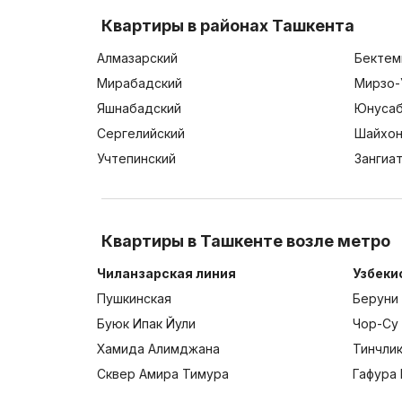
Квартиры в районах Ташкента
Алмазарский
Бектем
Мирабадский
Мирзо-
Яшнабадский
Юнусаб
Сергелийский
Шайхон
Учтепинский
Зангиа
Квартиры в Ташкенте возле метро
Чиланзарская линия
Узбеки
Пушкинская
Беруни
Буюк Ипак Йули
Чор-Су
Хамида Алимджана
Тинчли
Сквер Амира Тимура
Гафура 