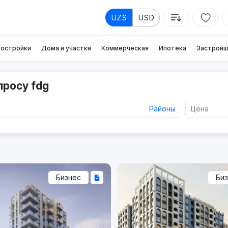
UZS
USD
остройки
Дома и участки
Коммерческая
Ипотека
Застройщ
просу fdg
Районы
Цена
Бизнес
Би