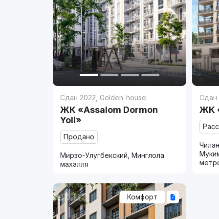
Сдан 2022
,
Golden-house
Сдан
ЖК «Assalom Dormon
ЖК 
Yoli»
Рас
Продано
Чилан
Муки
Мирзо-Улугбекский, Минглола
метр
махалля
Комфорт