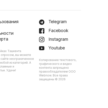
ьзования
Telegram
Facebook
ьности
ерта
Instagram
Youtube
йках Ташкента
 спросом, вы можете
 сайте неограниченное
Копирование текстового,
юбой из категорий. А
графического и видео
кламные и
контента запрещено
ьи. Удачи!
правообладателем ООО
Webnow. Все права
защищены © 2026