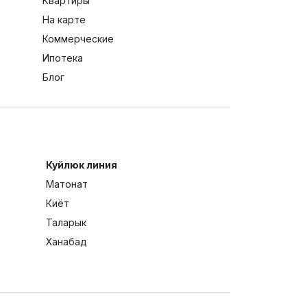
Квартиры
На карте
Коммерческие
Ипотека
Блог
Куйлюк линия
Матонат
Киёт
Таларык
Ханабад