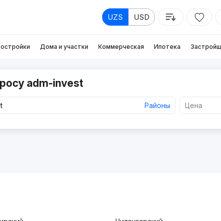
UZS
USD
остройки
Дома и участки
Коммерческая
Ипотека
Застройщ
росу adm-invest
Районы
Цена