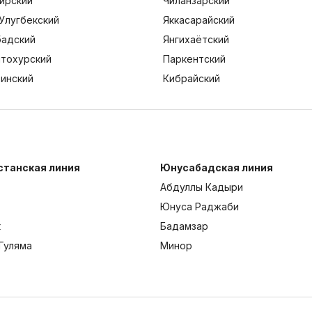
ирский
Чиланзарский
Улугбекский
Яккасарайский
адский
Янгихаётский
тохурский
Паркентский
тинский
Кибрайский
станская линия
Юнусабадская линия
Абдуллы Кадыри
Юнуса Раджаби
к
Бадамзар
Гуляма
Минор