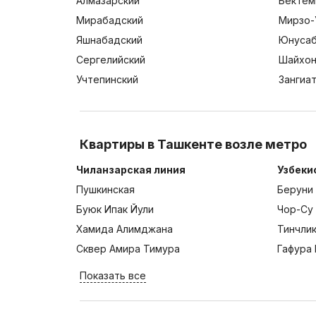
Алмазарский
Бектем
Мирабадский
Мирзо-
Яшнабадский
Юнусаб
Сергелийский
Шайхон
Учтепинский
Зангиа
Квартиры в Ташкенте возле метро
Чиланзарская линия
Узбеки
Пушкинская
Беруни
Буюк Ипак Йули
Чор-Су
Хамида Алимджана
Тинчли
Сквер Амира Тимура
Гафура 
Показать все