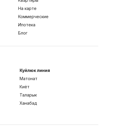
Квартиры
На карте
Коммерческие
Ипотека
Блог
Куйлюк линия
Матонат
Киёт
Таларык
Ханабад