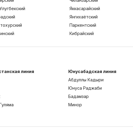
ирский
Чиланзарский
Улугбекский
Яккасарайский
адский
Янгихаётский
тохурский
Паркентский
тинский
Кибрайский
станская линия
Юнусабадская линия
Абдуллы Кадыри
Юнуса Раджаби
к
Бадамзар
Гуляма
Минор