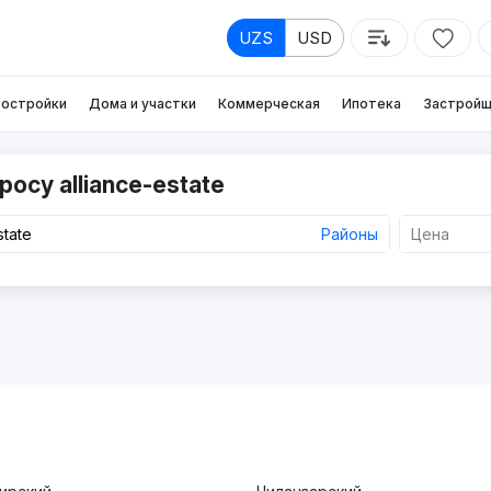
UZS
USD
остройки
Дома и участки
Коммерческая
Ипотека
Застройщ
осу alliance-estate
Районы
Цена