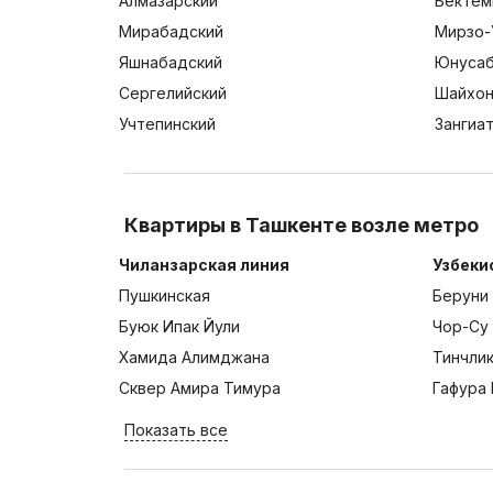
Алмазарский
Бектем
Мирабадский
Мирзо-
Яшнабадский
Юнусаб
Сергелийский
Шайхон
Учтепинский
Зангиа
Квартиры в Ташкенте возле метро
Чиланзарская линия
Узбеки
Пушкинская
Беруни
Буюк Ипак Йули
Чор-Су
Хамида Алимджана
Тинчли
Сквер Амира Тимура
Гафура 
Показать все