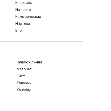
Квартиры
На карте
Коммерческие
Ипотека
Блог
Куйлюк линия
Матонат
Киёт
Таларык
Ханабад