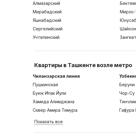
Алмазарский
Бектем
Мирабадский
Мирзо-
Яшнабадский
Юнусаб
Сергелийский
Шайхон
Учтепинский
Зангиа
Квартиры в Ташкенте возле метро
Чиланзарская линия
Узбеки
Пушкинская
Беруни
Буюк Ипак Йули
Чор-Су
Хамида Алимджана
Тинчли
Сквер Амира Тимура
Гафура 
Показать все