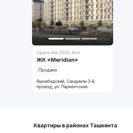
Сдача 4кв 2026
,
Anol
ЖК «Meridian»
Продано
Яшнабадский, Сандикли 3-й
проезд, ул. Паркентская
Квартиры в районах Ташкента