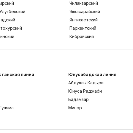
ирский
Чиланзарский
Улугбекский
Яккасарайский
адский
Янгихаётский
тохурский
Паркентский
тинский
Кибрайский
станская линия
Юнусабадская линия
Абдуллы Кадыри
Юнуса Раджаби
к
Бадамзар
Гуляма
Минор