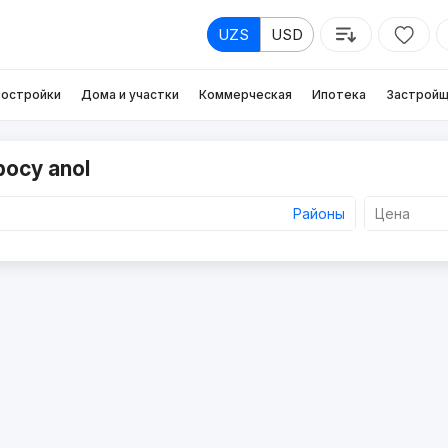
UZS
USD
остройки
Дома и участки
Коммерческая
Ипотека
Застройщ
росу anol
Районы
Цена