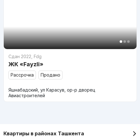
Сдан 2022
,
Fdg
ЖК «Fayzli»
Рассрочка
Продано
Яшнабадский, ул Карасув, ор-р дворец
Авиастроителей
Квартиры в районах Ташкента