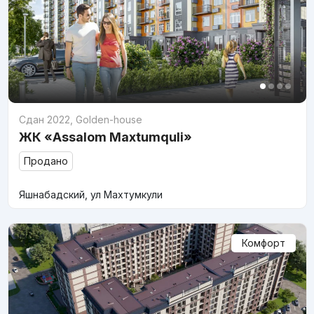
Сдан 2022
,
Golden-house
ЖК «Assalom Maxtumquli»
Продано
Яшнабадский, ул Махтумкули
Комфорт