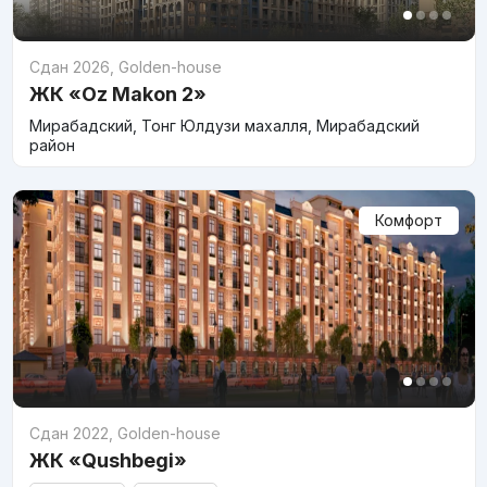
Сдан 2026
,
Golden-house
ЖК «Oz Makon 2»
Мирабадский, Тонг Юлдузи махалля, Мирабадский
район
Комфорт
Сдан 2022
,
Golden-house
ЖК «Qushbegi»