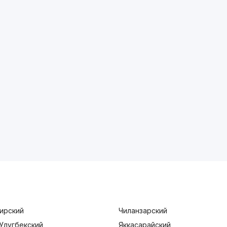
ирский
Чиланзарский
Улугбекский
Яккасарайский