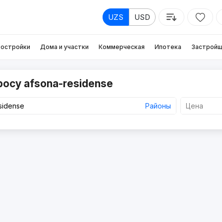
UZS
USD
остройки
Дома и участки
Коммерческая
Ипотека
Застройщ
росу afsona-residense
Районы
Цена