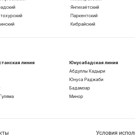
адский
Янгихаётский
тохурский
Паркентский
тинский
Кибрайский
станская линия
Юнусабадская линия
Абдуллы Кадыри
Юнуса Раджаби
к
Бадамзар
Гуляма
Минор
кты
Условия испол