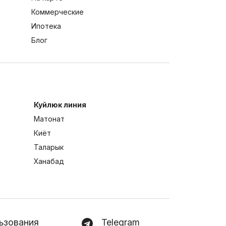
Коммерческие
Ипотека
Блог
Куйлюк линия
Матонат
Киёт
Таларык
Ханабад
ьзования
Telegram