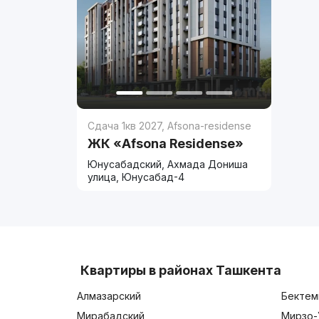
Сдача 1кв 2027
,
Afsona-residense
ЖК «Afsona Residense»
Юнусабадский, Ахмада Дониша
улица, Юнусабад-4
Квартиры в районах Ташкента
Алмазарский
Бектем
Мирабадский
Мирзо-