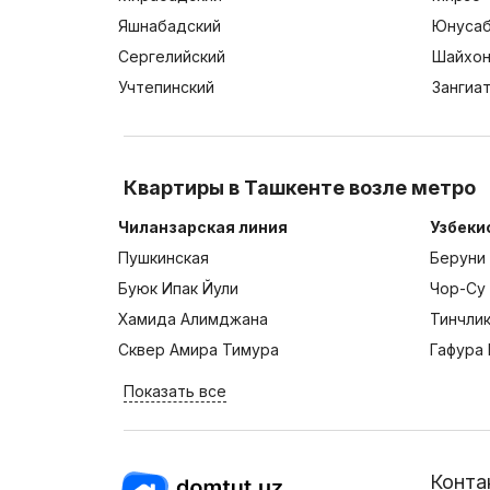
Яшнабадский
Юнусаб
Сергелийский
Шайхон
Учтепинский
Зангиа
Квартиры в Ташкенте возле метро
Чиланзарская линия
Узбеки
Пушкинская
Беруни
Буюк Ипак Йули
Чор-Су
Хамида Алимджана
Тинчли
Сквер Амира Тимура
Гафура 
Показать все
Конта