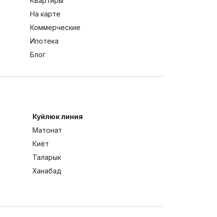
Квартиры
На карте
Коммерческие
Ипотека
Блог
Куйлюк линия
Матонат
Киёт
Таларык
Ханабад