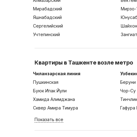
Алмазарский
Бектем
Мирабадский
Мирзо-
Яшнабадский
Юнусаб
Сергелийский
Шайхон
Учтепинский
Зангиа
Квартиры в Ташкенте возле метро
Чиланзарская линия
Узбеки
Пушкинская
Беруни
Буюк Ипак Йули
Чор-Су
Хамида Алимджана
Тинчли
Сквер Амира Тимура
Гафура 
Показать все