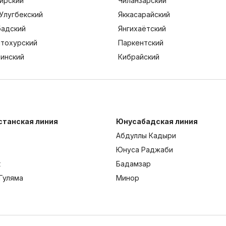
ирский
Чиланзарский
Улугбекский
Яккасарайский
адский
Янгихаётский
тохурский
Паркентский
тинский
Кибрайский
станская линия
Юнусабадская линия
Абдуллы Кадыри
Юнуса Раджаби
к
Бадамзар
Гуляма
Минор