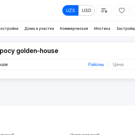
UZS
USD
остройки
Дома и участки
Коммерческая
Ипотека
Застройщ
росу golden-house
Районы
Цена