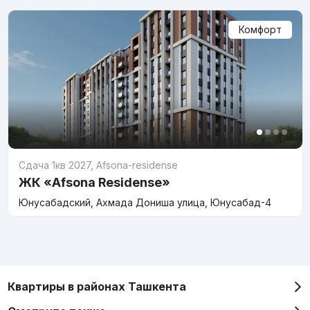
Комфорт
Сдача 1кв 2027
,
Afsona-residense
ЖК «Afsona Residense»
Юнусабадский, Ахмада Дониша улица, Юнусабад-4
Квартиры в районах Ташкента