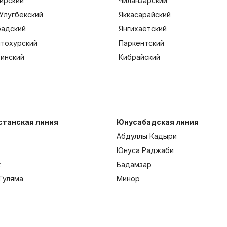
ирский
Чиланзарский
Улугбекский
Яккасарайский
адский
Янгихаётский
тохурский
Паркентский
тинский
Кибрайский
станская линия
Юнусабадская линия
Абдуллы Кадыри
Юнуса Раджаби
к
Бадамзар
Гуляма
Минор