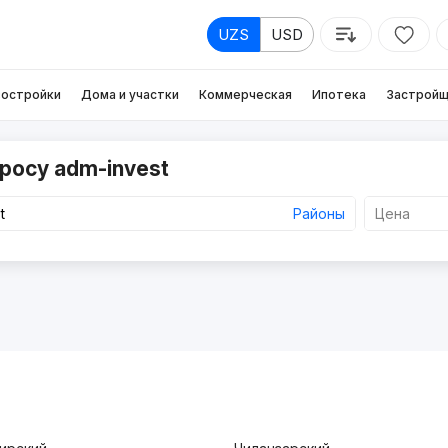
UZS
USD
остройки
Дома и участки
Коммерческая
Ипотека
Застройщ
росу adm-invest
Районы
Цена