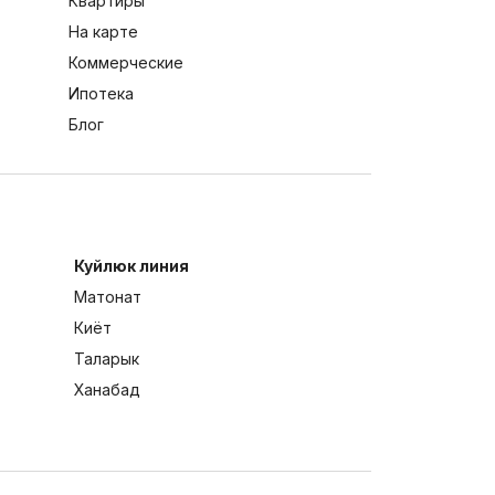
Квартиры
На карте
Коммерческие
Ипотека
Блог
Куйлюк линия
Матонат
Киёт
Таларык
Ханабад