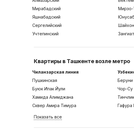
Алмазарский
Бектем
Мирабадский
Мирзо-
Яшнабадский
Юнусаб
Сергелийский
Шайхон
Учтепинский
Зангиа
Квартиры в Ташкенте возле метро
Чиланзарская линия
Узбеки
Пушкинская
Беруни
Буюк Ипак Йули
Чор-Су
Хамида Алимджана
Тинчли
Сквер Амира Тимура
Гафура 
Показать все