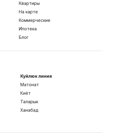
Квартиры
На карте
Коммерческие
Ипотека
Блог
Куйлюк линия
Матонат
Киёт
Таларык
Ханабад