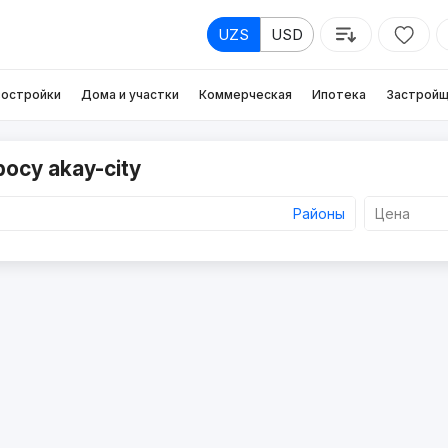
UZS
USD
остройки
Дома и участки
Коммерческая
Ипотека
Застройщ
осу akay-city
Районы
Цена