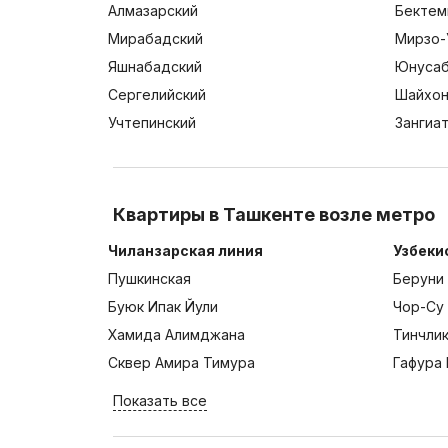
Алмазарский
Бектем
Мирабадский
Мирзо-
Яшнабадский
Юнусаб
Сергелийский
Шайхон
Учтепинский
Зангиа
Квартиры в Ташкенте возле метро
Чиланзарская линия
Узбеки
Пушкинская
Беруни
Буюк Ипак Йули
Чор-Су
Хамида Алимджана
Тинчли
Сквер Амира Тимура
Гафура 
Показать все