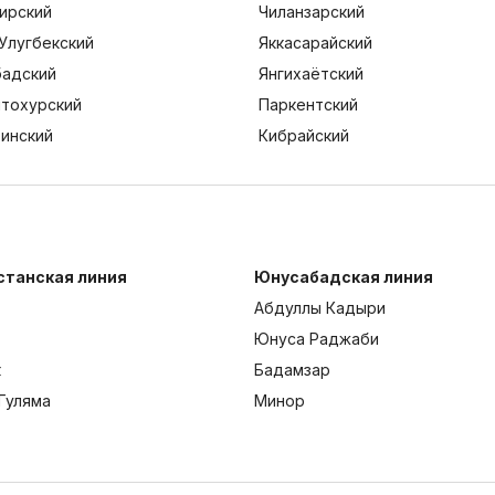
ирский
Чиланзарский
Улугбекский
Яккасарайский
адский
Янгихаётский
тохурский
Паркентский
тинский
Кибрайский
станская линия
Юнусабадская линия
Абдуллы Кадыри
Юнуса Раджаби
к
Бадамзар
Гуляма
Минор