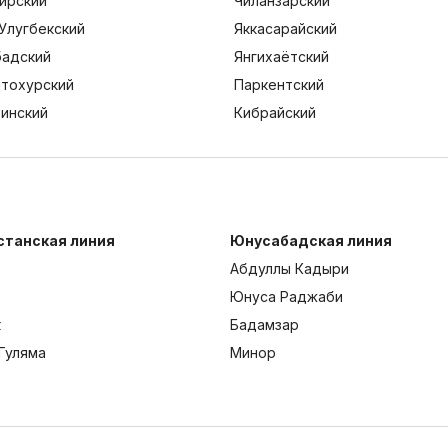
ирский
Чиланзарский
Улугбекский
Яккасарайский
адский
Янгихаётский
тохурский
Паркентский
тинский
Кибрайский
станская линия
Юнусабадская линия
Абдуллы Кадыри
Юнуса Раджаби
к
Бадамзар
Гуляма
Минор