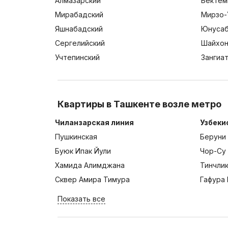
Алмазарский
Бектем
Мирабадский
Мирзо-
Яшнабадский
Юнусаб
Сергелийский
Шайхон
Учтепинский
Зангиа
Квартиры в Ташкенте возле метро
Чиланзарская линия
Узбеки
Пушкинская
Беруни
Буюк Ипак Йули
Чор-Су
Хамида Алимджана
Тинчли
Сквер Амира Тимура
Гафура 
Показать все