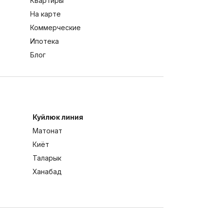
Квартиры
На карте
Коммерческие
Ипотека
Блог
Куйлюк линия
Матонат
Киёт
Таларык
Ханабад