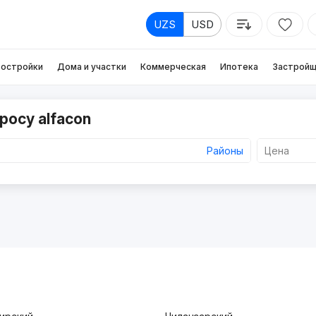
UZS
USD
остройки
Дома и участки
Коммерческая
Ипотека
Застройщ
росу alfacon
Районы
Цена