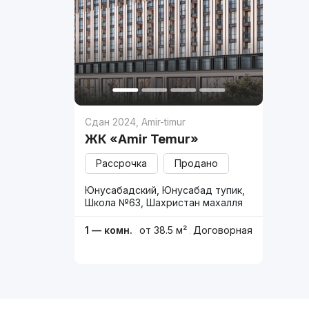
Сдан 2024
,
Amir-timur
ЖК «Amir Temur»
Рассрочка
Продано
Юнусабадский, Юнусабад тупик,
Школа №63, Шахристан махалля
1 — комн.
от 38.5 м²
Договорная