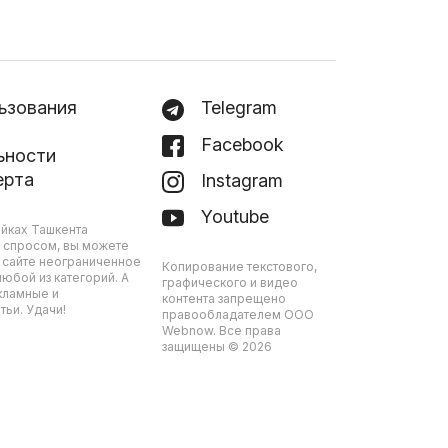
ьзования
Telegram
Facebook
ьности
ерта
Instagram
Youtube
йках Ташкента
 спросом, вы можете
 сайте неограниченное
Копирование текстового,
юбой из категорий. А
графического и видео
кламные и
контента запрещено
ьи. Удачи!
правообладателем ООО
Webnow. Все права
защищены © 2026