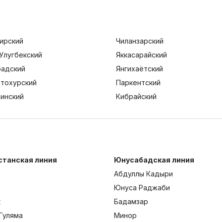
ирский
Чиланзарский
Улугбекский
Яккасарайский
адский
Янгихаётский
тохурский
Паркентский
тинский
Кибрайский
станская линия
Юнусабадская линия
Абдуллы Кадыри
Юнуса Раджаби
к
Бадамзар
Гуляма
Минор