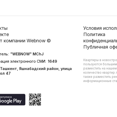
кты
Условия испол
екте
Политика
т компании Webnow ©
конфиденциал
Публичная оф
тель:
"WEBNOW" MChJ
Квартиры в новостро
рация электронного СМИ:
1649
пользуются большим
Ташкент, Яшнабадский район, улица
разместить на нашем
количество квартир л
ол 47
также разместить ре
информационные стат