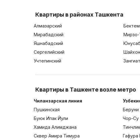
Квартиры в районах Ташкента
Алмазарский
Бектем
Мирабадский
Мирзо-
Яшнабадский
Юнусаб
Сергелийский
Шайхон
Учтепинский
Зангиа
Квартиры в Ташкенте возле метро
Чиланзарская линия
Узбеки
Пушкинская
Беруни
Буюк Ипак Йули
Чор-Су
Хамида Алимджана
Тинчли
Сквер Амира Тимура
Гафура 