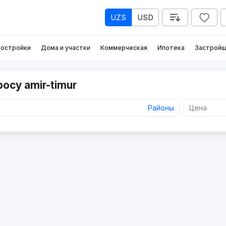
UZS
USD
остройки
Дома и участки
Коммерческая
Ипотека
Застройщ
осу amir-timur
Районы
Цена