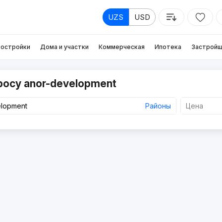
UZS
USD
остройки
Дома и участки
Коммерческая
Ипотека
Застройщ
росу anor-development
Районы
Цена