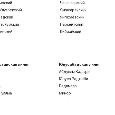
ирский
Чиланзарский
Улугбекский
Яккасарайский
адский
Янгихаётский
тохурский
Паркентский
тинский
Кибрайский
станская линия
Юнусабадская линия
Абдуллы Кадыри
Юнуса Раджаби
к
Бадамзар
Гуляма
Минор