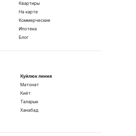
Квартиры
На карте
Коммерческие
Ипотека
Блог
Куйлюк линия
Матонат
Киёт
Таларык
Ханабад