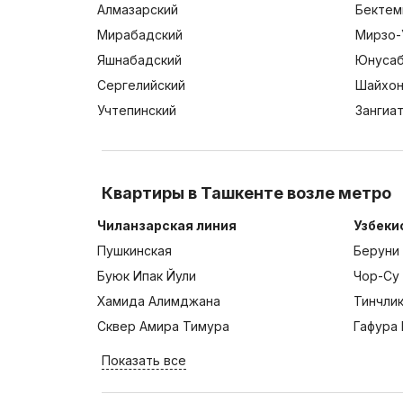
Алмазарский
Бектем
Мирабадский
Мирзо-
Яшнабадский
Юнусаб
Сергелийский
Шайхон
Учтепинский
Зангиа
Квартиры в Ташкенте возле метро
Чиланзарская линия
Узбеки
Пушкинская
Беруни
Буюк Ипак Йули
Чор-Су
Хамида Алимджана
Тинчли
Сквер Амира Тимура
Гафура 
Показать все