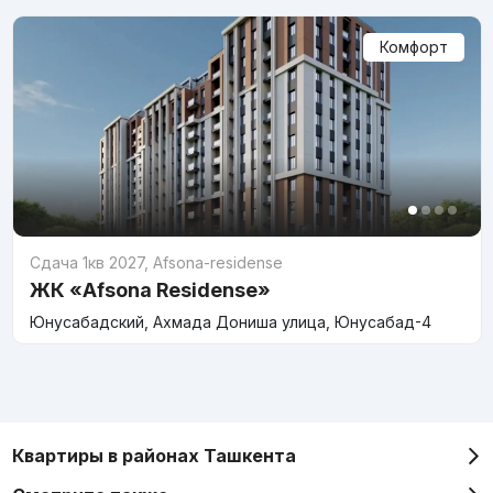
Комфорт
Сдача 1кв 2027
,
Afsona-residense
ЖК «Afsona Residense»
Юнусабадский, Ахмада Дониша улица, Юнусабад-4
Квартиры в районах Ташкента