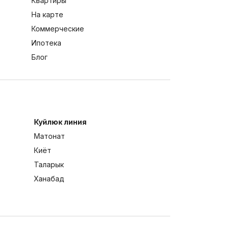
Квартиры
На карте
Коммерческие
Ипотека
Блог
Куйлюк линия
Матонат
Киёт
Таларык
Ханабад