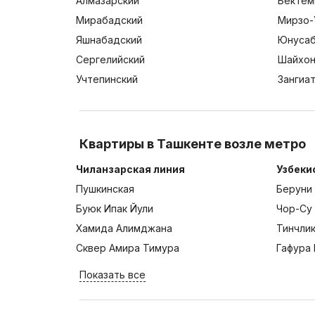
Алмазарский
Бектем
Мирабадский
Мирзо-
Яшнабадский
Юнусаб
Сергелийский
Шайхон
Учтепинский
Зангиа
Квартиры в Ташкенте возле метро
Чиланзарская линия
Узбеки
Пушкинская
Беруни
Буюк Ипак Йули
Чор-Су
Хамида Алимджана
Тинчли
Сквер Амира Тимура
Гафура 
Показать все