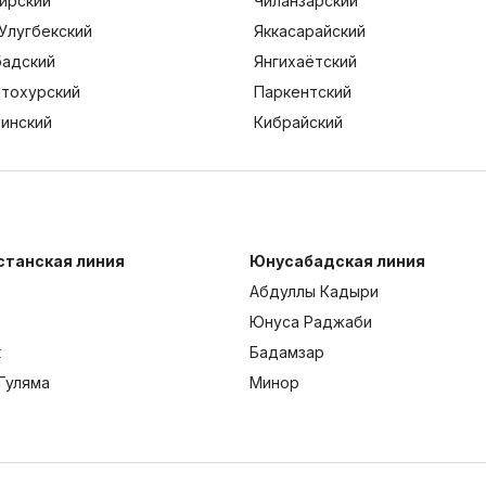
ирский
Чиланзарский
Улугбекский
Яккасарайский
адский
Янгихаётский
тохурский
Паркентский
тинский
Кибрайский
станская линия
Юнусабадская линия
Абдуллы Кадыри
Юнуса Раджаби
к
Бадамзар
Гуляма
Минор