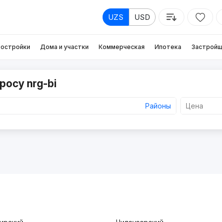
UZS
USD
остройки
Дома и участки
Коммерческая
Ипотека
Застройщ
росу nrg-bi
Районы
Цена