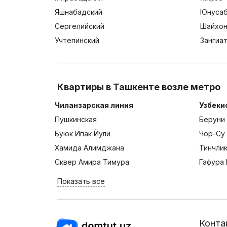
Яшнабадский
Юнусаб
Сергелийский
Шайхон
Учтепинский
Зангиа
Квартиры в Ташкенте возле метро
Чиланзарская линия
Узбеки
Пушкинская
Беруни
Буюк Ипак Йули
Чор-Су
Хамида Алимджана
Тинчли
Сквер Амира Тимура
Гафура 
Показать все
Конта