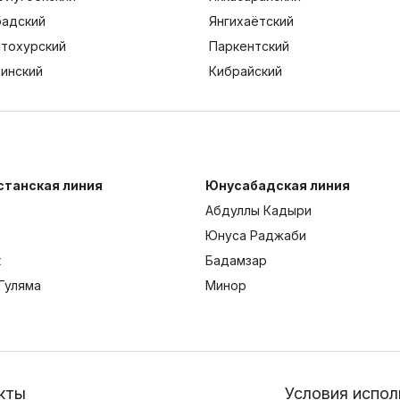
адский
Янгихаётский
тохурский
Паркентский
тинский
Кибрайский
станская линия
Юнусабадская линия
Абдуллы Кадыри
Юнуса Раджаби
к
Бадамзар
Гуляма
Минор
кты
Условия испол