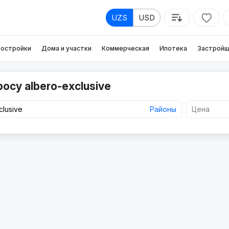
UZS
USD
остройки
Дома и участки
Коммерческая
Ипотека
Застройщ
осу albero-exclusive
Районы
Цена