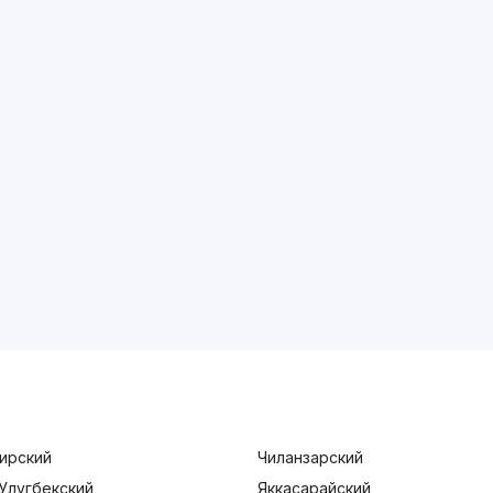
ирский
Чиланзарский
Улугбекский
Яккасарайский