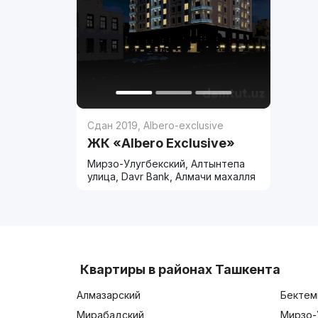
Сдан 2019
,
Albero-exclusive
ЖК «Albero Exclusive»
Мирзо-Улугбекский, Алтынтепа
улица, Davr Bank, Алмачи махалля
Квартиры в районах Ташкента
Алмазарский
Бектем
Мирабадский
Мирзо-