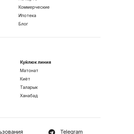
Коммерческие
Ипотека
Блог
Куйлюк линия
Матонат
Киёт
Таларык
Ханабад
ьзования
Telegram