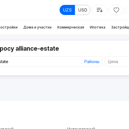
UZS
USD
остройки
Дома и участки
Коммерческая
Ипотека
Застройщ
осу alliance-estate
Районы
Цена