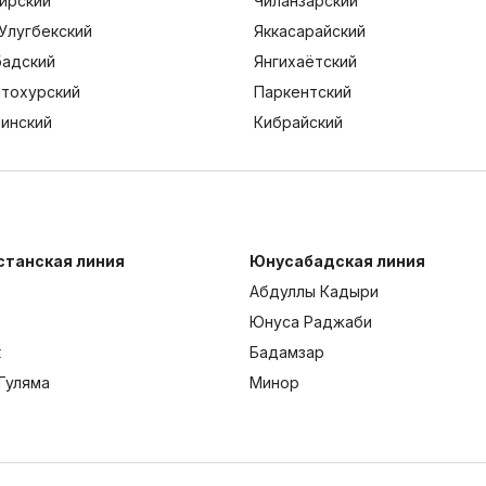
ирский
Чиланзарский
Улугбекский
Яккасарайский
адский
Янгихаётский
тохурский
Паркентский
тинский
Кибрайский
станская линия
Юнусабадская линия
Абдуллы Кадыри
Юнуса Раджаби
к
Бадамзар
Гуляма
Минор