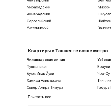
Алмазарский
Бектем
Мирабадский
Мирзо-
Яшнабадский
Юнусаб
Сергелийский
Шайхон
Учтепинский
Зангиа
Квартиры в Ташкенте возле метро
Чиланзарская линия
Узбеки
Пушкинская
Беруни
Буюк Ипак Йули
Чор-Су
Хамида Алимджана
Тинчли
Сквер Амира Тимура
Гафура 
Показать все