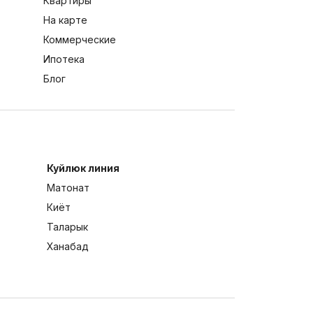
Квартиры
На карте
Коммерческие
Ипотека
Блог
Куйлюк линия
Матонат
Киёт
Таларык
Ханабад