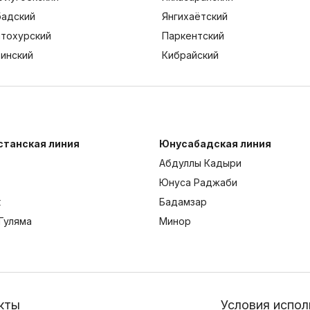
адский
Янгихаётский
тохурский
Паркентский
тинский
Кибрайский
станская линия
Юнусабадская линия
Абдуллы Кадыри
Юнуса Раджаби
к
Бадамзар
Гуляма
Минор
кты
Условия испол