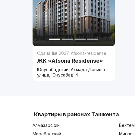
Сдача 1кв 2027
,
Afsona-residense
ЖК «Afsona Residense»
Юнусабадский, Ахмада Дониша
улица, Юнусабад-4
Квартиры в районах Ташкента
Алмазарский
Бектем
Мирабадский
Мирзо-