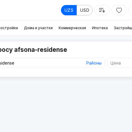
UZS
USD
остройки
Дома и участки
Коммерческая
Ипотека
Застройщ
росу afsona-residense
Районы
Цена