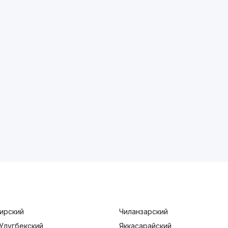
ирский
Чиланзарский
Улугбекский
Яккасарайский