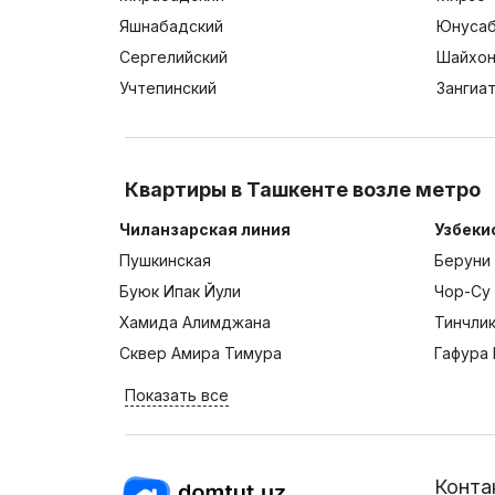
Яшнабадский
Юнусаб
Сергелийский
Шайхон
Учтепинский
Зангиа
Квартиры в Ташкенте возле метро
Чиланзарская линия
Узбеки
Пушкинская
Беруни
Буюк Ипак Йули
Чор-Су
Хамида Алимджана
Тинчли
Сквер Амира Тимура
Гафура 
Показать все
Конта