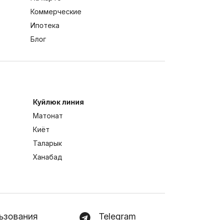
Коммерческие
Ипотека
Блог
Куйлюк линия
Матонат
Киёт
Таларык
Ханабад
ьзования
Telegram