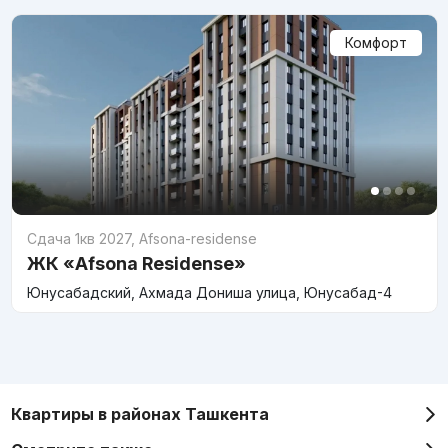
Комфорт
Сдача 1кв 2027
,
Afsona-residense
ЖК «Afsona Residense»
Юнусабадский, Ахмада Дониша улица, Юнусабад-4
Квартиры в районах Ташкента