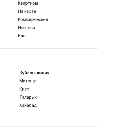
Квартиры
На карте
Коммерческие
Ипотека
Блог
Куйлюк линия
Матонат
Киёт
Таларык
Ханабад