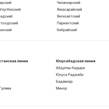
ирский
Чиланзарский
Улугбекский
Яккасарайский
адский
Янгихаётский
тохурский
Паркентский
тинский
Кибрайский
станская линия
Юнусабадская линия
Абдуллы Кадыри
Юнуса Раджаби
к
Бадамзар
Гуляма
Минор