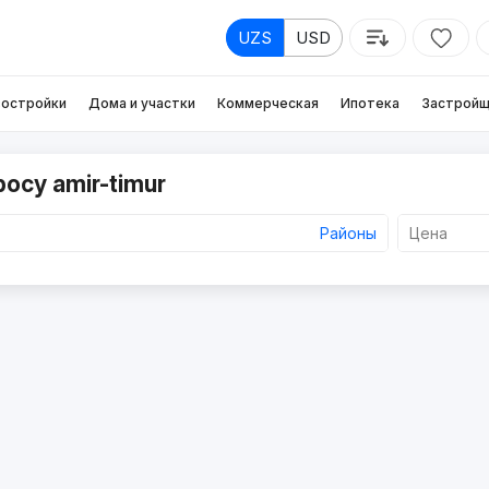
UZS
USD
остройки
Дома и участки
Коммерческая
Ипотека
Застройщ
осу amir-timur
Районы
Цена