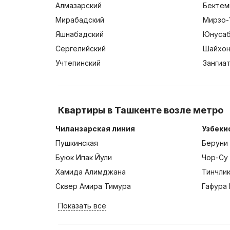
Алмазарский
Бектем
Мирабадский
Мирзо-
Яшнабадский
Юнусаб
Сергелийский
Шайхон
Учтепинский
Зангиа
Квартиры в Ташкенте возле метро
Чиланзарская линия
Узбеки
Пушкинская
Беруни
Буюк Ипак Йули
Чор-Су
Хамида Алимджана
Тинчли
Сквер Амира Тимура
Гафура 
Показать все