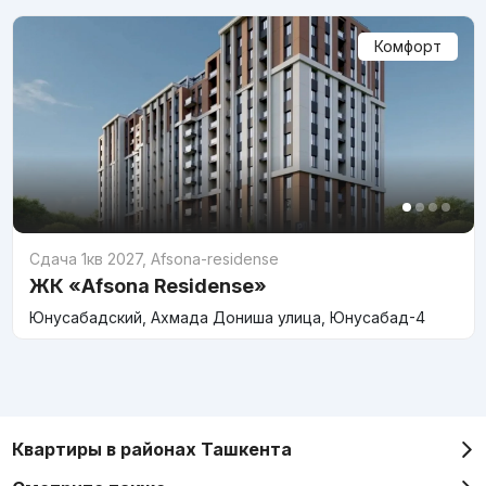
Комфорт
Сдача 1кв 2027
,
Afsona-residense
ЖК «Afsona Residense»
Юнусабадский, Ахмада Дониша улица, Юнусабад-4
Квартиры в районах Ташкента