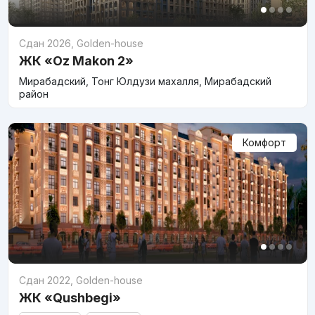
Сдан 2026
,
Golden-house
ЖК «Oz Makon 2»
Мирабадский, Тонг Юлдузи махалля, Мирабадский
район
Комфорт
Сдан 2022
,
Golden-house
ЖК «Qushbegi»