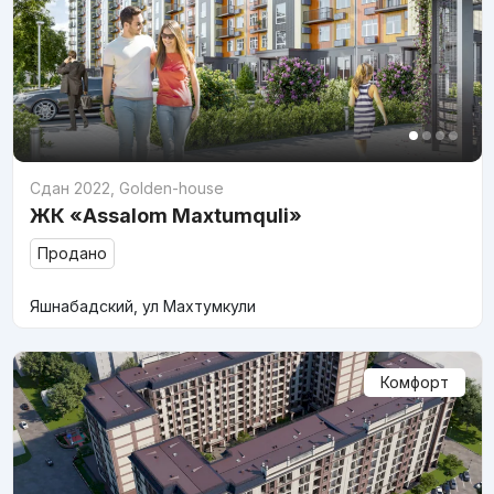
Сдан 2022
,
Golden-house
ЖК «Assalom Maxtumquli»
Продано
Яшнабадский, ул Махтумкули
Комфорт