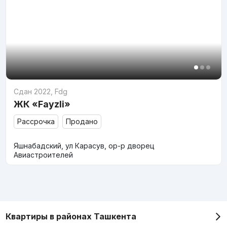
Сдан 2022
,
Fdg
ЖК «Fayzli»
Рассрочка
Продано
Яшнабадский, ул Карасув, ор-р дворец
Авиастроителей
Квартиры в районах Ташкента